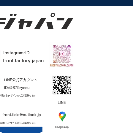
'Iy​​
Instagram:ID
front.factory.japan
​LINE公式アカウント
ID:@675ryeeu
INEからデザインのご入稿承ります
​LINE
front.field@outlook.jp
mailからデザインのご入稿承ります
​Googlemap