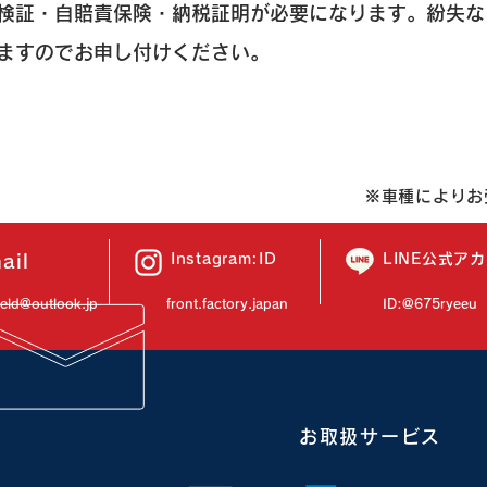
検証・自賠責保険・納税証明が必要になります。紛失な
きますのでお申し付けください。
​※車種により
ail
Instagram:ID
​LINE公式ア
field@outlook.jp
front.factory.japan
ID:@675ryeeu
お取扱サービス