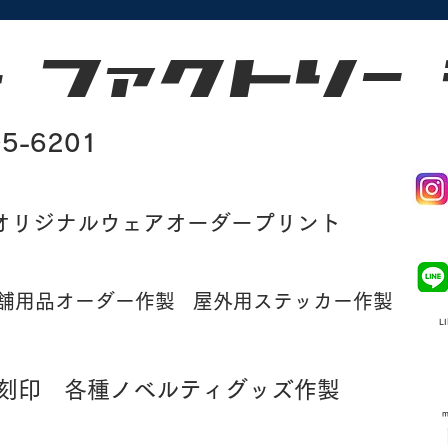
2#hsl¥​ D
05-6201
オリジナルウェアオーダープリント
舗用品オーダー作製
屋外用ステッカー作製
L
刻印
各種ノベルティグッズ作製