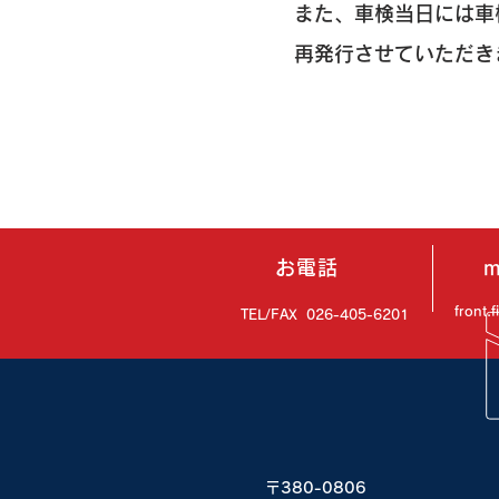
また、車検当日には車
​再発行させていただ
お電話
m
front.
TEL/FAX 026-405-6201
〒380-0806